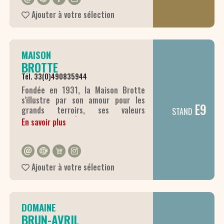
saison, sélectionnés auprès de
Ajouter à votre sélection
producteurs locaux qui partagent
notre exigence de qualité. Cette
approche garantit des plats
savoureux et respectueux de l’
MAISON
environnement.
BROTTE
Tél. 33(0)490835944
Fondée en 1931, la Maison Brotte
s'illustre par son amour pour les
E9
grands terroirs, ses valeurs
STAND
environnementales et son esprit
En savoir plus
pionnier. Les générations se
succèdent avec la même
détermination pour offrir des vins de
qualité, élégants et authentiques.
Ajouter à votre sélection
DOMAINE
BRUN-AVRIL