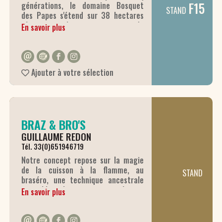
F15
générations, le domaine Bosquet
STAND
des Papes s'étend sur 38 hectares
répartis sur les quatre terroirs de
En savoir plus
l'appellation. Nous élaborons nos
Châteauneuf du Pape rouge et blanc
de manière traditionnelle. Venez
découvrir nos différentes cuvées.
Ajouter à votre sélection
BRAZ & BRO'S
GUILLAUME REDON
Tél. 33(0)651946719
Notre concept repose sur la magie
de la cuisson à la flamme, au
STAND
braséro, une technique ancestrale
qui sublime les saveurs et crée une
En savoir plus
expérience visuelle et gustative
unique. Nous travaillons
exclusivement avec des produits de