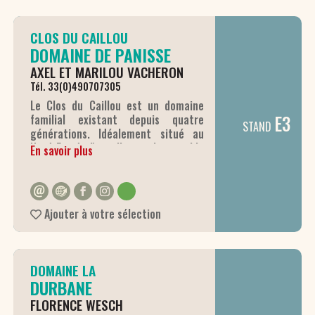
CLOS DU CAILLOU
DOMAINE DE PANISSE
AXEL ET MARILOU VACHERON
Tél. 33(0)490707305
Le Clos du Caillou est un domaine
E3
familial existant depuis quatre
STAND
générations. Idéalement situé au
Nord-Est de l'appellation, le vignoble
En savoir plus
s'étend sur 9 ha de vignes en AOC
Châteauneuf-du-pape et 45ha en
AOC Côtes-du-Rhône, auxquels
s'ajoutent maintenant les vignes du
Ajouter à votre sélection
nouveau Domaine de Panisse.
L'ensemble du Clos du Caillou est
travaillé en Agriculture Biologique,
certifié depuis 2010 et en
DOMAINE LA
Biodynamie. Le Domaine de Panisse
DURBANE
est quant à lui certifié Bio depuis le
millésime 2023 ! Nos terroirs,
FLORENCE WESCH