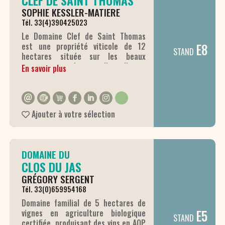
CLEF DE SAINT THOMAS
SOPHIE KESSLER-MATIERE
Tél. 33(4)390425023
Le Domaine Clef de Saint Thomas
E8
est une propriété viticole de 12
STAND
hectares située sur les beaux
terroirs de l’appellation
En savoir plus
Châteauneuf-du-Pape. Vous pourrez
découvrir nos parcelles dans nos 4
lieux-dits et une belle mosaïque des
cépages traditionnels qui donnent
Ajouter à votre sélection
naissance à nos 4 cuvées. Des vins
en AOC Châteauneuf-du-Pape,
rouges et blancs, avec leurs
typicités et expressions
DOMAINE DU
aromatiques.
CLOS DU JAS
GRÉGORY SERGENT
Tél. 33(0)659954168
Domaine familial de 5 hectares de
E5
vignes en agriculture biologique
STAND
certifiée, produisant des vins en AOP