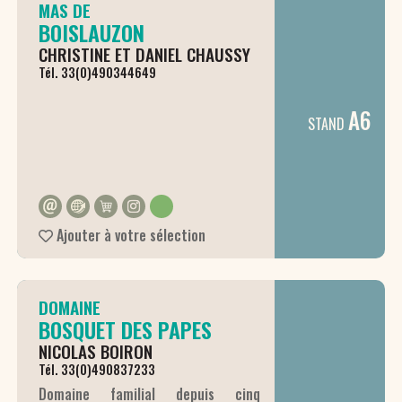
MAS DE
puissants, solaires mais à la fois fins
BOISLAUZON
et délicats.
CHRISTINE ET DANIEL CHAUSSY
Tél. 33(0)490344649
A6
STAND
Ajouter à votre sélection
DOMAINE
BOSQUET DES PAPES
NICOLAS BOIRON
Tél. 33(0)490837233
Domaine familial depuis cinq