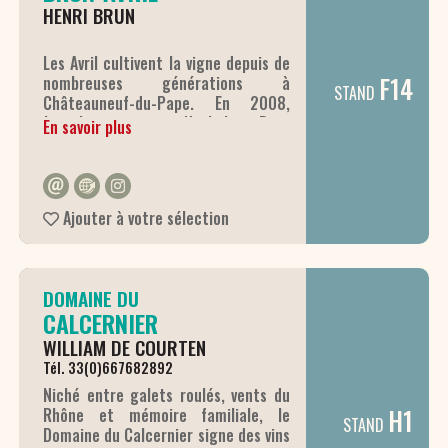
HENRI BRUN
Les Avril cultivent la vigne depuis de
F14
nombreuses générations à
STAND
Châteauneuf-du-Pape. En 2008,
Jean-Jacques et Nathalie Brun
En savoir plus
reprennent 5ha de terres familiales
au lieu-dit “Farguerol” et créent le
Domaine Brun-Avril. En 2019, le
vignoble s’agrandit avec de
Ajouter à votre sélection
nouvelles parcelles dans les plus
beaux terroirs de l’appellation: “le
Pied de Baud”, “les Gallimardes” ou
encore “les Bourguignons”, et
DOMAINE DU
atteint 18ha dont 10% en blanc.
CALCERNIER
L’un de leurs enfants rejoint
l’aventure en 2019. Le domaine
WILLIAM DE COURTEN
produit une cuvée unique (en rouge
Tél. 33(0)667682892
et en blanc) qui qui combine la
Niché entre galets roulés, vents du
richesse des cépages et la
H1
Rhône et mémoire familiale, le
complexité des terroirs de
STAND
Domaine du Calcernier signe des vins
Châteauneuf-du-Pape.