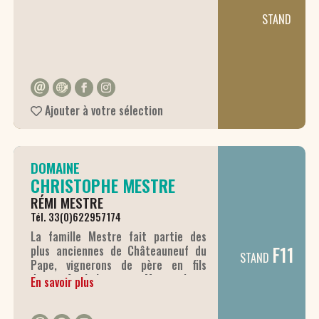
Châteauneuf-du-Pape. Ses blancs ne
STAND
sont pas en reste avec la cuvée «
Extrait », un vin blanc de
gastronomie, fin et élégant, qui
séduit par la douceur de la
roussanne. Un vrai régal pour nos
papilles !
Ajouter à votre sélection
DOMAINE
CHRISTOPHE MESTRE
RÉMI MESTRE
Tél. 33(0)622957174
La famille Mestre fait partie des
F11
plus anciennes de Châteauneuf du
STAND
Pape, vignerons de père en fils
depuis 4 générations : Marius, Jean,
En savoir plus
Jacques et maintenant Christophe.
Aujourd’hui Christophe, Véronique et