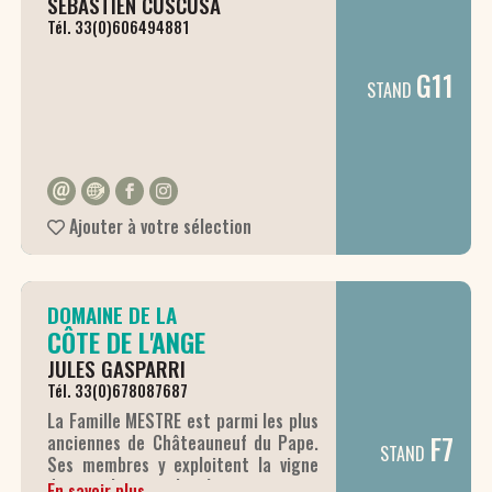
SEBASTIEN CUSCUSA
Tél. 33(0)606494881
G11
STAND
Ajouter à votre sélection
DOMAINE DE LA
CÔTE DE L'ANGE
JULES GASPARRI
Tél. 33(0)678087687
La Famille MESTRE est parmi les plus
F7
anciennes de Châteauneuf du Pape.
STAND
Ses membres y exploitent la vigne
depuis plusieurs lignées et se sont
En savoir plus