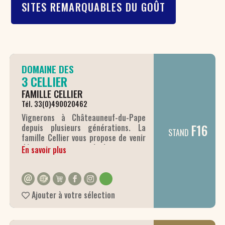
SITES REMARQUABLES DU GOÛT
DOMAINE DES
3 CELLIER
FAMILLE CELLIER
Tél. 33(0)490020462
Vignerons à Châteauneuf-du-Pape
F16
depuis plusieurs générations. La
STAND
famille Cellier vous propose de venir
déguster ses vins biologiques en
En savoir plus
Châteauneuf-duPape (blanc et
rouge), Côtes-du-Rhône (rouge) et
Vin de France (rosé et rouge).
Ajouter à votre sélection