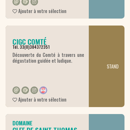
leur fils Rémi sont à la tête d’un
domaine de 17ha. Passionnés par le
Ajouter à votre sélection
terroir et le travail de la vigne, nous
nous impliquons dans un travail de
culture raisonnée et la production
de vins élégants tout en respectant
les traditions et l’authenticité.
CIGC COMTÉ
Tél. 33(0)384372351
Découverte du Comté à travers une
dégustation guidée et ludique.
STAND
Ajouter à votre sélection
DOMAINE