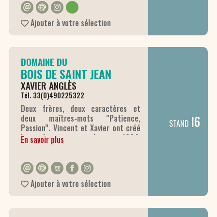
Ajouter à votre sélection
DOMAINE DU
BOIS DE SAINT JEAN
XAVIER ANGLÈS
Tél. 33(0)490225322
Deux frères, deux caractères et
I6
deux maîtres-mots “Patience,
STAND
Passion”. Vincent et Xavier ont créé
leur domaine viticole en 1984.
En savoir plus
Désireux d’élaborer leurs propres
vins et d’exprimer leur savoir-faire,
les deux frères se sont vite imposés
comme vignerons incontournables
Ajouter à votre sélection
du Vaucluse. Fiers de leur origine et
des traditions, ils n’ont de cesse de
rendre hommage à la Provence.
Leurs vins sont à leur image,