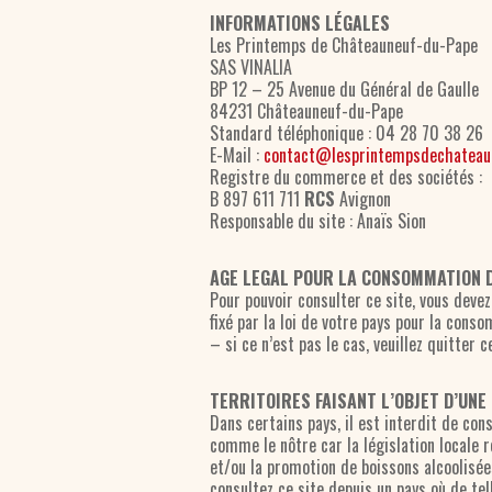
INFORMATIONS LÉGALES
Les Printemps de Châteauneuf-du-Pape
SAS VINALIA
BP 12 – 25 Avenue du Général de Gaulle
84231 Châteauneuf-du-Pape
Standard téléphonique : 04 28 70 38 26
E-Mail :
contact@lesprintempsdechateau
Registre du commerce et des sociétés :
B
897 611 711
RCS
Avignon
Responsable du site : Anaïs Sion
AGE LEGAL POUR LA CONSOMMATION 
Pour pouvoir consulter ce site, vous devez 
fixé par la loi de votre pays pour la cons
– si ce n’est pas le cas, veuillez quitter ce
TERRITOIRES FAISANT L’OBJET D’UNE
Dans certains pays, il est interdit de cons
comme le nôtre car la législation locale r
et/ou la promotion de boissons alcoolisée
consultez ce site depuis un pays où de tel